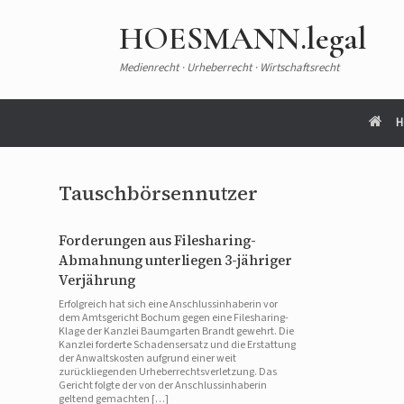
HOESMANN.legal
Medienrecht · Urheberrecht · Wirtschaftsrecht
H
Tauschbörsennutzer
Forderungen aus Filesharing-
Abmahnung unterliegen 3-jähriger
Verjährung
Erfolgreich hat sich eine Anschlussinhaberin vor
dem Amtsgericht Bochum gegen eine Filesharing-
Klage der Kanzlei Baumgarten Brandt gewehrt. Die
Kanzlei forderte Schadensersatz und die Erstattung
der Anwaltskosten aufgrund einer weit
zurückliegenden Urheberrechtsverletzung. Das
Gericht folgte der von der Anschlussinhaberin
geltend gemachten […]