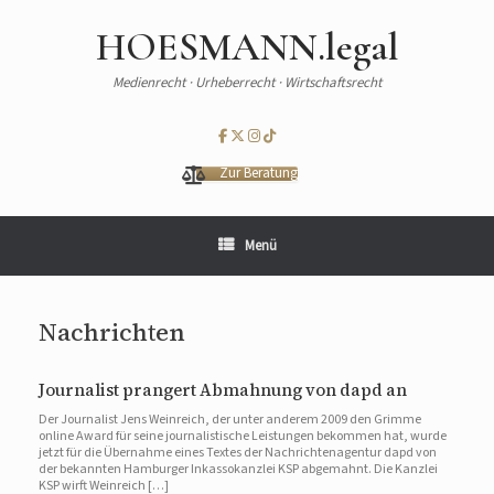
HOESMANN.legal
Medienrecht · Urheberrecht · Wirtschaftsrecht
Zur Beratung
Menü
Nachrichten
Journalist prangert Abmahnung von dapd an
Der Journalist Jens Weinreich, der unter anderem 2009 den Grimme
online Award für seine journalistische Leistungen bekommen hat, wurde
jetzt für die Übernahme eines Textes der Nachrichtenagentur dapd von
der bekannten Hamburger Inkassokanzlei KSP abgemahnt. Die Kanzlei
KSP wirft Weinreich […]