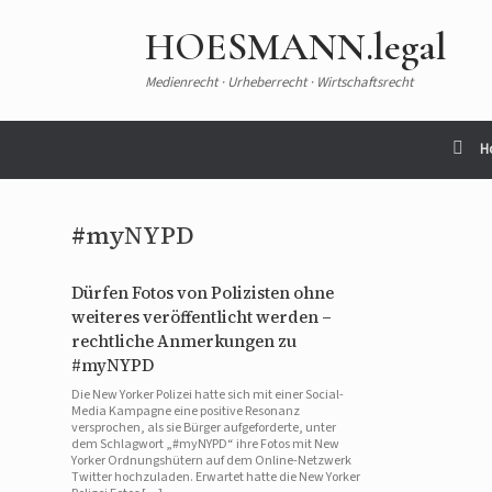
HOESMANN.legal
Medienrecht · Urheberrecht · Wirtschaftsrecht
H
#myNYPD
Dürfen Fotos von Polizisten ohne
weiteres veröffentlicht werden –
rechtliche Anmerkungen zu
#myNYPD
Die New Yorker Polizei hatte sich mit einer Social-
Media Kampagne eine positive Resonanz
versprochen, als sie Bürger aufgeforderte, unter
dem Schlagwort „#myNYPD“ ihre Fotos mit New
Yorker Ordnungshütern auf dem Online-Netzwerk
Twitter hochzuladen. Erwartet hatte die New Yorker