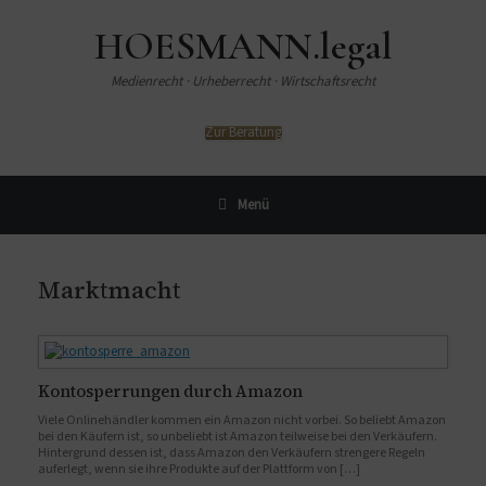
HOESMANN.legal
Medienrecht · Urheberrecht · Wirtschaftsrecht
Zur Beratung
Menü
Marktmacht
Kontosperrungen durch Amazon
Viele Onlinehändler kommen ein Amazon nicht vorbei. So beliebt Amazon
bei den Käufern ist, so unbeliebt ist Amazon teilweise bei den Verkäufern.
Hintergrund dessen ist, dass Amazon den Verkäufern strengere Regeln
auferlegt, wenn sie ihre Produkte auf der Plattform von […]