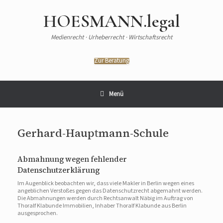
HOESMANN.legal
Medienrecht · Urheberrecht · Wirtschaftsrecht
Zur Beratung
Menü
Gerhard-Hauptmann-Schule
Abmahnung wegen fehlender
Datenschutzerklärung
Im Augenblick beobachten wir, dass viele Makler in Berlin wegen eines
angeblichen Verstoßes gegen das Datenschutzrecht abgemahnt werden.
Die Abmahnungen werden durch Rechtsanwalt Näbig im Auftrag von
Thoralf Klabunde Immobilien, Inhaber Thoralf Klabunde aus Berlin
ausgesprochen.