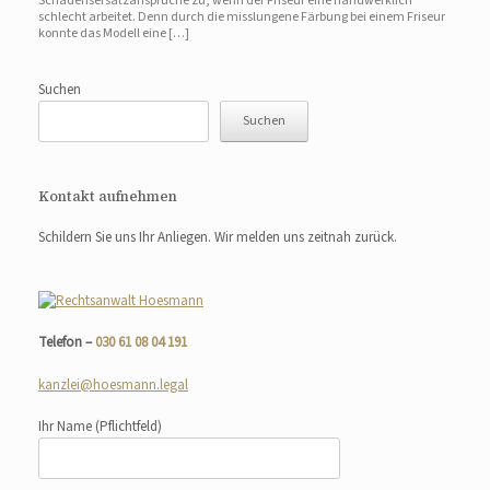
Schadensersatzansprüche zu, wenn der Friseur eine handwerklich
schlecht arbeitet. Denn durch die misslungene Färbung bei einem Friseur
konnte das Modell eine […]
Suchen
Suchen
Kontakt aufnehmen
Schildern Sie uns Ihr Anliegen. Wir melden uns zeitnah zurück.
Telefon –
030 61 08 04 191
kanzlei@hoesmann.legal
Ihr Name
(Pflichtfeld)