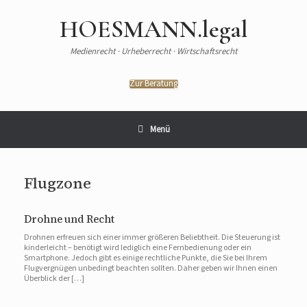
Zum
Inhalt
HOESMANN.legal
springen
Medienrecht · Urheberrecht · Wirtschaftsrecht
Zur Beratung
Menü
Flugzone
Drohne und Recht
Drohnen erfreuen sich einer immer größeren Beliebtheit. Die Steuerung ist
kinderleicht – benötigt wird lediglich eine Fernbedienung oder ein
Smartphone. Jedoch gibt es einige rechtliche Punkte, die Sie bei Ihrem
Flugvergnügen unbedingt beachten sollten. Daher geben wir Ihnen einen
Überblick der […]