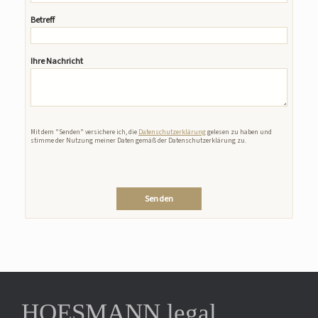
Betreff
Ihre Nachricht
Bitte lasse dieses Feld leer.
Mit dem "Senden" versichere ich, die
Datenschutzerklärung
gelesen zu haben und
stimme der Nutzung meiner Daten gemäß der Datenschutzerklärung zu.
HOESMANN.legal