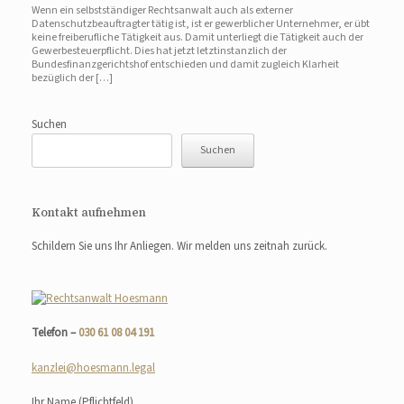
Wenn ein selbstständiger Rechtsanwalt auch als externer
Datenschutzbeauftragter tätig ist, ist er gewerblicher Unternehmer, er übt
keine freiberufliche Tätigkeit aus. Damit unterliegt die Tätigkeit auch der
Gewerbesteuerpflicht. Dies hat jetzt letztinstanzlich der
Bundesfinanzgerichtshof entschieden und damit zugleich Klarheit
bezüglich der […]
Suchen
Suchen
Kontakt aufnehmen
Schildern Sie uns Ihr Anliegen. Wir melden uns zeitnah zurück.
Telefon –
030 61 08 04 191
kanzlei@hoesmann.legal
Ihr Name
(Pflichtfeld)