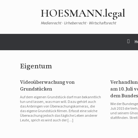
Zum
Inhalt
HOESMANN.legal
springen
Medienrecht · Urheberrecht · Wirtschaftsrecht
H
Eigentum
Videoüberwachung von
Verhandlun
Grundstücken
am 10. Juli v
dem Bundes
Auf dem eigenen Grundstück darf man bekanntlich
tun und lassen, was man will. Dazu gehört auch
Wie der Bundesger
das Anbringen von Überwachungskameras, die
Juli 2015 die Ve
das eigene Grundstück filmen. Erfasst eine solche
und seinem Ghost
Überwachung jedoch das tägliche Leben anderer
stattfinden. Stre
Leute, sprich es wird auch der […]