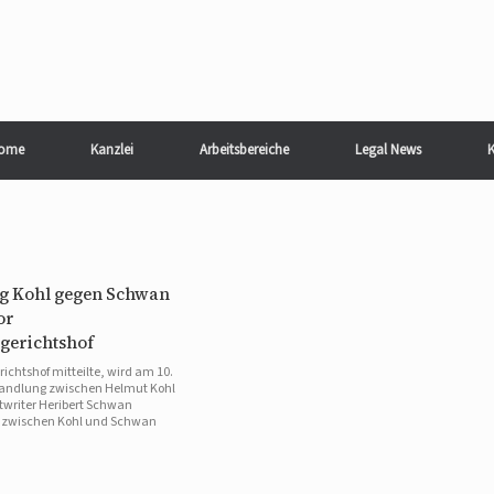
ome
Kanzlei
Arbeitsbereiche
Legal News
K
g Kohl gegen Schwan
or
gerichtshof
ichtshof mitteilte, wird am 10.
rhandlung zwischen Helmut Kohl
writer Heribert Schwan
it zwischen Kohl und Schwan