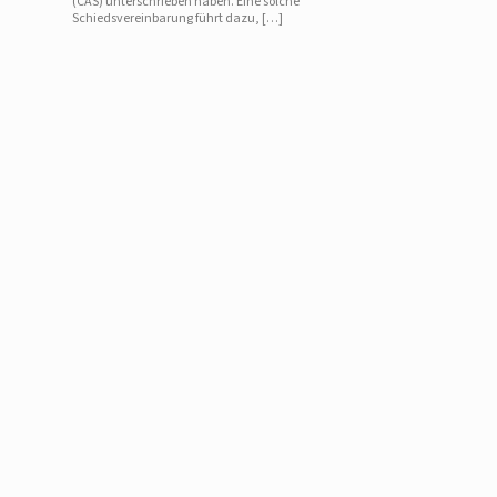
(CAS) unterschrieben haben. Eine solche
Schiedsvereinbarung führt dazu, […]