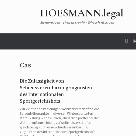
HOESMANN.legal
Medienrecht · Urheberrecht · Wirtschaftsrecht
H
Cas
Die Zulässigkeit von
Schiedsvereinbarung zugunsten
des Internationalen
Sportgerichtshofs
Zur Zeit finden mit einigen Weltmeisterschaften die
Saisonhöhepunkte in diversen Wintersportarten
statt. Bislang war es üblich, dass die Sportler bei der
Wettkampfanmeldung zu Weltmeisterschaften
gleichzeitig auch eine Schiedsvereinbarung
zugunsten des Internationalen Sportgerichtshofs