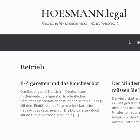
HOESMANN.legal
Medienrecht · Urheberrecht · Wirtschaftsrecht
H
Betrieb
E-Zigaretten und das Rauchverbot
Der Mindestl
müssen Sie 
Das Rauchverbot hat sich in Deutschland
mittlerweile durchgesetzt. In öffentlichen
Der viel diskutie
Bereichen ist das Rauchen nur noch selten zulässig.
in Kraft getreten
Mit dem Einführen des Rauchverbots kam eine
dies, dass sie nu
neue Art des Rauchens auf: Die E-Zigarette – doch
Mindestlohn von 
gilt das Rauchverbot auch für die […]
haben. Für den A
Kosten und einen