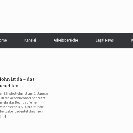
ome
Kanzlei
Arbeitsbereiche
Legal News
K
ohn ist da – das
beachten
rten Mindestlohn ist am 1. Januar
. Für die Arbeitnehmer bedeutet
nmehr das Recht auf einen
mindestens 8,50 € pro Stunde
rbeitgeber bedeutet dies mehr
 […]