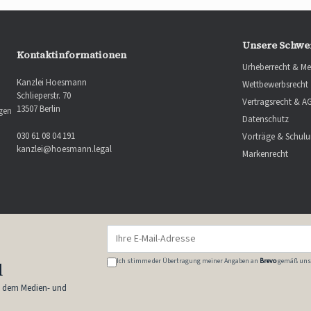
Unsere Schwe
Kontaktinformationen
Urheberrecht & Me
Kanzlei Hoesmann
Wettbewerbsrecht
Schlieperstr. 70
Vertragsrecht & A
13507 Berlin
ngen
Datenschutz
030 61 08 04 191
Vorträge & Schul
kanzlei@hoesmann.legal
Markenrecht
Ich stimme der Übertragung meiner Angaben an
Brevo
gemäß uns
l
s dem Medien- und