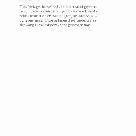
Trotz Vorlage eines Attests kann der Arbeitgeber in
begründeten Fällen verlangen, dass der erkrankte
Arbeitnehmer eine Bescheinigung des Amtsarztes
vorlegen muss. Ich zeige Ihnen die Gründe, wann
der Gang zum Amtsarzt verlangt werden darf.