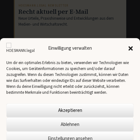
HOESMANN.LEGAL NEWSLETTER
Recht aktuell per E-Mail
Neue Urteile, Praxishinweise und Entwicklungen aus dem
Medien- und Wirtschaftsrecht.
Einwilligung verwalten
Um dir ein optimales Erlebnis zu bieten, verwenden wir Technologien wie
Cookies, um Geräteinformationen zu speichern und/oder darauf
Newsletter abonnieren
zuzugreifen. Wenn du diesen Technologien zustimmst, können wir Daten
wie das Surfverhalten oder eindeutige IDs auf dieser Website verarbeiten.
Ich stimme der Übertragung meiner Angaben an
Brevo
gemäß unserer
Datenschutzerklärung
zu.
Wenn du deine Einwilligung nicht erteilst oder zurückziehst, können
bestimmte Merkmale und Funktionen beeinträchtigt werden.
Akzeptieren
Ablehnen
✉
Einstellungen ansehen