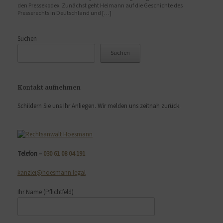
den Pressekodex. Zunächst geht Heimann auf die Geschichte des
Presserechts in Deutschland und […]
Suchen
Suchen
Kontakt aufnehmen
Schildern Sie uns Ihr Anliegen. Wir melden uns zeitnah zurück.
Telefon –
030 61 08 04 191
kanzlei@hoesmann.legal
Ihr Name
(Pflichtfeld)