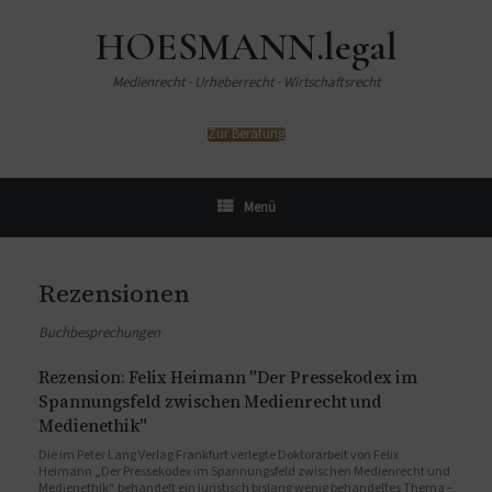
HOESMANN.legal
Medienrecht · Urheberrecht · Wirtschaftsrecht
Zur Beratung
Menü
Rezensionen
Buchbesprechungen
Rezension: Felix Heimann "Der Pressekodex im
Spannungsfeld zwischen Medienrecht und
Medienethik"
Die im Peter Lang Verlag Frankfurt verlegte Doktorarbeit von Felix
Heimann „Der Pressekodex im Spannungsfeld zwischen Medienrecht und
Medienethik“ behandelt ein juristisch bislang wenig behandeltes Thema –