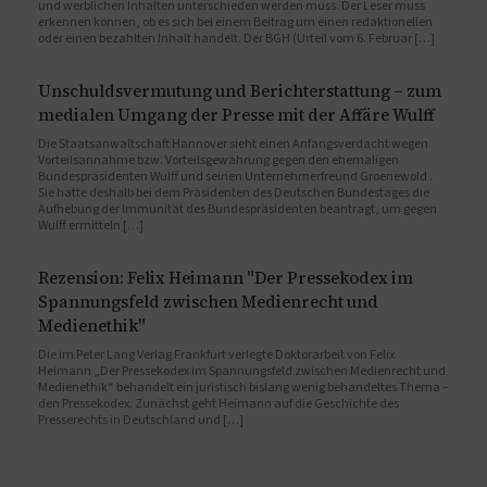
und werblichen Inhalten unterschieden werden muss. Der Leser muss
erkennen können, ob es sich bei einem Beitrag um einen redaktionellen
oder einen bezahlten Inhalt handelt. Der BGH (Urteil vom 6. Februar […]
Unschuldsvermutung und Berichterstattung – zum
medialen Umgang der Presse mit der Affäre Wulff
Die Staatsanwaltschaft Hannover sieht einen Anfangsverdacht wegen
Vorteilsannahme bzw. Vorteilsgewährung gegen den ehemaligen
Bundespräsidenten Wulff und seinen Unternehmerfreund Groenewold .
Sie hatte deshalb bei dem Präsidenten des Deutschen Bundestages die
Aufhebung der Immunität des Bundespräsidenten beantragt, um gegen
Wulff ermitteln […]
Rezension: Felix Heimann "Der Pressekodex im
Spannungsfeld zwischen Medienrecht und
Medienethik"
Die im Peter Lang Verlag Frankfurt verlegte Doktorarbeit von Felix
Heimann „Der Pressekodex im Spannungsfeld zwischen Medienrecht und
Medienethik“ behandelt ein juristisch bislang wenig behandeltes Thema –
den Pressekodex. Zunächst geht Heimann auf die Geschichte des
Presserechts in Deutschland und […]