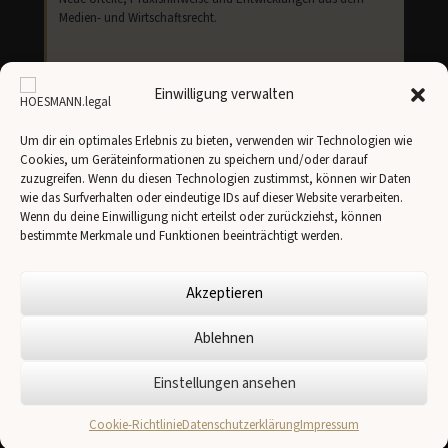
Medien- und Wirtschaftsrecht.
Einwilligung verwalten
Um dir ein optimales Erlebnis zu bieten, verwenden wir Technologien wie
Cookies, um Geräteinformationen zu speichern und/oder darauf
Newsletter abonnieren
zuzugreifen. Wenn du diesen Technologien zustimmst, können wir Daten
wie das Surfverhalten oder eindeutige IDs auf dieser Website verarbeiten.
Ich stimme der Übertragung meiner Angaben an
Brevo
gemäß unserer
Datenschutzerklärung
zu.
Wenn du deine Einwilligung nicht erteilst oder zurückziehst, können
bestimmte Merkmale und Funktionen beeinträchtigt werden.
Akzeptieren
Ablehnen
✉
Einstellungen ansehen
© 2026 HOESMANN.legal -
Impressum
-
Cookie-Richtlinie
Datenschutzerklärung
Cookie-Richtlinie
Datenschutzerklärung
Impressum