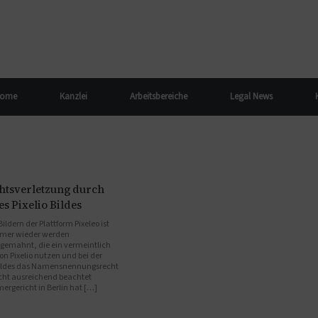
ome
Kanzlei
Arbeitsbereiche
Legal News
htsverletzung durch
s Pixelio Bildes
ldern der Plattform Pixeleo ist
Immer wieder werden
bgemahnt, die ein vermeintlich
on Pixelio nutzen und bei der
Bildes das Namensnennungsrecht
icht ausreichend beachtet
rgericht in Berlin hat […]