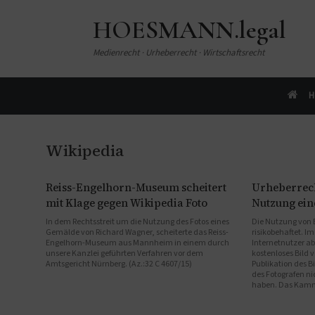
HOESMANN.legal
Medienrecht · Urheberrecht · Wirtschaftsrecht
H
Wikipedia
Reiss-Engelhorn-Museum scheitert
Urheberrec
mit Klage gegen Wikipedia Foto
Nutzung eine
In dem Rechtsstreit um die Nutzung des Fotos eines
Die Nutzung von Bi
Gemälde von Richard Wagner, scheiterte das Reiss-
risikobehaftet. 
Engelhorn-Museum aus Mannheim in einem durch
Internetnutzer a
unsere Kanzlei geführten Verfahren vor dem
kostenloses Bild v
Amtsgericht Nürnberg. (Az.:32 C 4607/15)
Publikation des 
des Fotografen n
haben. Das Kamme