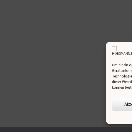
Um dir ein o
Geräteinform
Technologien
dieser Websi
können best
Akz