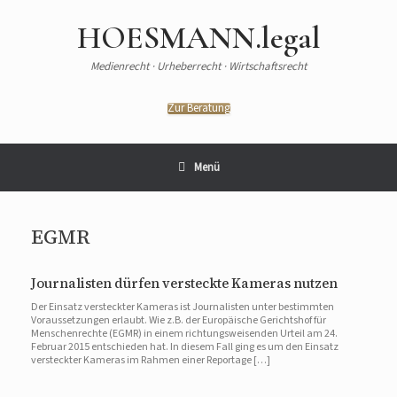
Zum
Inhalt
HOESMANN.legal
springen
Medienrecht · Urheberrecht · Wirtschaftsrecht
Zur Beratung
Menü
EGMR
Journalisten dürfen versteckte Kameras nutzen
Der Einsatz versteckter Kameras ist Journalisten unter bestimmten
Voraussetzungen erlaubt. Wie z.B. der Europäische Gerichtshof für
Menschenrechte (EGMR) in einem richtungsweisenden Urteil am 24.
Februar 2015 entschieden hat. In diesem Fall ging es um den Einsatz
versteckter Kameras im Rahmen einer Reportage […]