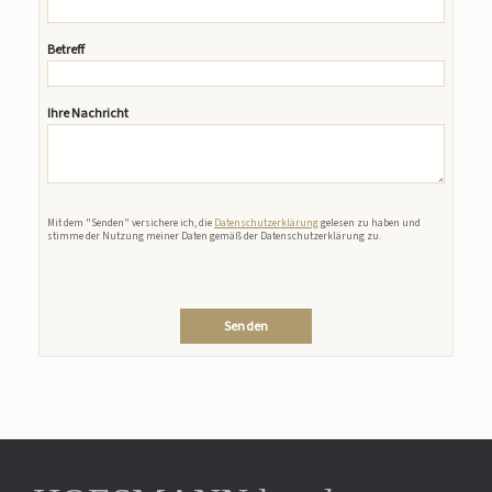
Betreff
Ihre Nachricht
Bitte lasse dieses Feld leer.
Mit dem "Senden" versichere ich, die
Datenschutzerklärung
gelesen zu haben und
stimme der Nutzung meiner Daten gemäß der Datenschutzerklärung zu.