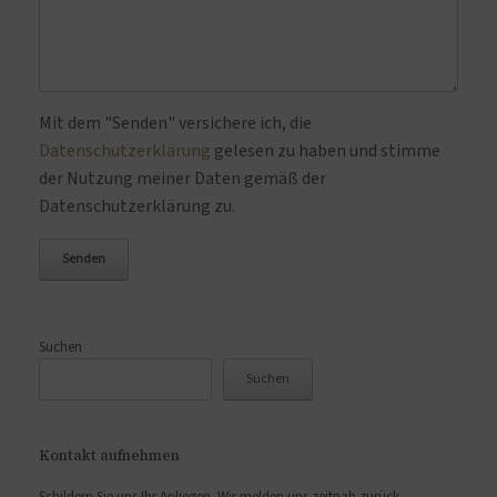
Bitte lasse dieses Feld leer.
Mit dem "Senden" versichere ich, die
Datenschutzerklärung
gelesen zu haben und stimme
der Nutzung meiner Daten gemäß der
Datenschutzerklärung zu.
Suchen
Suchen
Kontakt aufnehmen
Schildern Sie uns Ihr Anliegen. Wir melden uns zeitnah zurück.