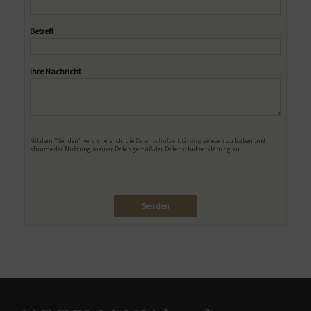
Betreff
Ihre Nachricht
Bitte lasse dieses Feld leer.
Mit dem "Senden" versichere ich, die
Datenschutzerklärung
gelesen zu haben und
stimme der Nutzung meiner Daten gemäß der Datenschutzerklärung zu.