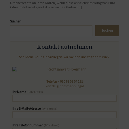
Urheberrechte an ihren Karten, wenn diese ohne Zustimmung von Euro-
Cities im Internet genutzt werden. Die Karten […]
Suchen
Suchen
Kontakt aufnehmen
Schildern Sie uns Ihr Anliegen. Wir melden uns zeitnah zurück.
Telefon –
030 61 08 04 191
kanzlei@hoesmann.legal
Ihr Name
(Pflichtfeld)
Ihre E-Mail-Adresse
(Pflichtfeld)
Ihre Telefonnummer
(Pflichtfeld)