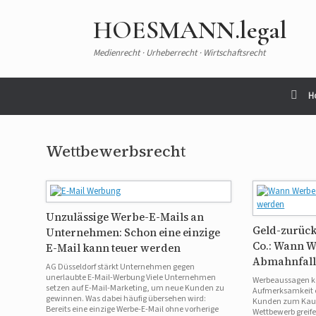
HOESMANN.legal
Medienrecht · Urheberrecht · Wirtschaftsrecht
H
Wettbewerbsrecht
Unzulässige Werbe-E-Mails an
Geld-zurück
Unternehmen: Schon eine einzige
Co.: Wann W
E-Mail kann teuer werden
Abmahnfall
AG Düsseldorf stärkt Unternehmen gegen
unerlaubte E-Mail-Werbung Viele Unternehmen
Werbeaussagen kö
setzen auf E-Mail-Marketing, um neue Kunden zu
Aufmerksamkeit e
gewinnen. Was dabei häufig übersehen wird:
Kunden zum Kauf
Bereits eine einzige Werbe-E-Mail ohne vorherige
Wettbewerb greif