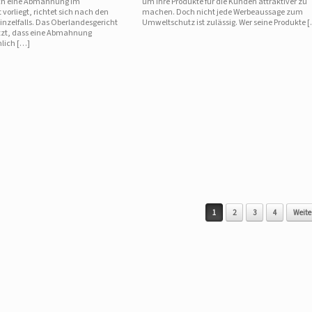
uch eine Abmahnung im
um ihre Produkte für die Kunden attraktiver zu
vorliegt, richtet sich nach den
machen. Doch nicht jede Werbeaussage zum
nzelfalls. Das Oberlandesgericht
Umweltschutz ist zulässig. Wer seine Produkte 
etzt, dass eine Abmahnung
lich […]
1
2
3
4
Weiter