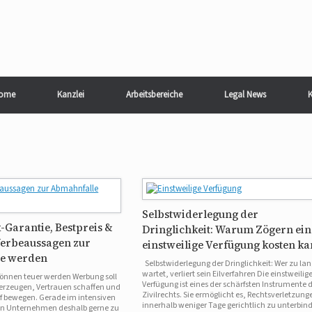
ome
Kanzlei
Arbeitsbereiche
Legal News
K
Selbstwiderlegung der
-Garantie, Bestpreis &
Dringlichkeit: Warum Zögern ein
erbeaussagen zur
einstweilige Verfügung kosten k
e werden
Selbstwiderlegung der Dringlichkeit: Wer zu la
wartet, verliert sein Eilverfahren Die einstweilig
nnen teuer werden Werbung soll
Verfügung ist eines der schärfsten Instrumente 
rzeugen, Vertrauen schaffen und
Zivilrechts. Sie ermöglicht es, Rechtsverletzung
 bewegen. Gerade im intensiven
innerhalb weniger Tage gerichtlich zu unterbin
en Unternehmen deshalb gerne zu