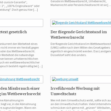
Gerade im Wettbewerbsrecht, Urheberrecht,
ld-zurück-Garantie“,
Markenrecht oder Persönlichkeitsrecht ist sie […
. 1“, „100 % Originalware“ oder
eistung“. Doch genau hier […]
etext gesetzlich
Der fliegende Gerichtsstand im
Wettbewerbsrecht
nkurrent den Werbetext eines
Der fliegende Gerichtsstand im Wettbewerbsrec
es nicht immer ein Verstoß gegen
(UWG) sollte nach dem Willen des Gesetzgebers
 oder das Wettbewerbsrecht.
eigentlich eingeschränkt werden. Das Landgeri
m Werbetext die notwendige
Düsseldorf sieht dies anders.
eser keinen urheberrechtlichen
Auch ein wettbewerbsrechtlicher
pruch besteht regelmäßig bei […]
r den Missbrauch einer
Irreführende Werbung mit
im Wettbewerbsrecht
Umweltschutz
eine Abmahnung im
Wer mit dem Umweltschutz wirbt, sollte sich a
 liegt vor, in der Abmahnung
an den Umweltschutz halten. Viele Unternehm
e zugrunde liegen. Wann ein
schmücken sich gerne mit „grünen“ Attributen,