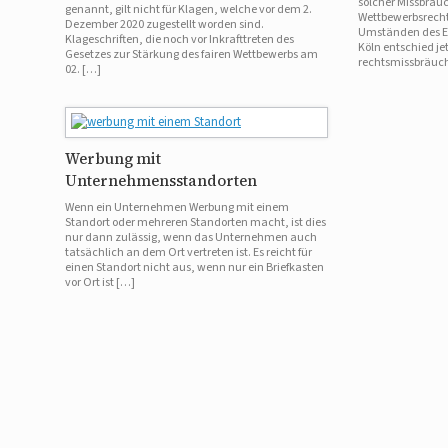
solcher Missbra
genannt, gilt nicht für Klagen, welche vor dem 2.
Wettbewerbsrecht 
Dezember 2020 zugestellt worden sind.
Umständen des Ei
Klageschriften, die noch vor Inkrafttreten des
Köln entschied j
Gesetzes zur Stärkung des fairen Wettbewerbs am
rechtsmissbräuch
02. […]
Werbung mit
Unternehmensstandorten
Wenn ein Unternehmen Werbung mit einem
Standort oder mehreren Standorten macht, ist dies
nur dann zulässig, wenn das Unternehmen auch
tatsächlich an dem Ort vertreten ist. Es reicht für
einen Standort nicht aus, wenn nur ein Briefkasten
vor Ort ist […]
Beitragsnavigation