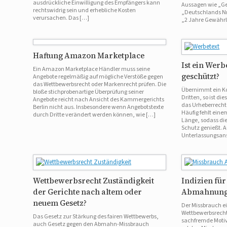
ausdrückliche Einwilligung des Empfängers kann
Aussagen wie „Ge
rechtswidrig sein und erhebliche Kosten
„Deutschlands Nr
verursachen. Das […]
„2 Jahre Gewährl
Haftung Amazon Marketplace
Ist ein Werb
Ein Amazon Marketplace Händler muss seine
geschützt?
Angebote regelmäßig auf mögliche Verstöße gegen
das Wettbewerbsrecht oder Markenrecht prüfen. Die
Übernimmt ein Ko
bloße stichprobenartige Überprüfung seiner
Dritten, so ist di
Angebote reicht nach Ansicht des Kammergerichts
das Urheberrecht
Berlin nicht aus. Insbesondere wenn Angebotstexte
Häufig fehlt eine
durch Dritte verändert werden können, wie […]
Länge, sodass di
Schutz genießt. 
Unterlassungsans
Wettbewerbsrecht Zuständigkeit
Indizien fü
der Gerichte nach altem oder
Abmahnung 
neuem Gesetz?
Der Missbrauch 
Wettbewerbsrecht
Das Gesetz zur Stärkung des fairen Wettbewerbs,
sachfremde Motiv
auch Gesetz gegen den Abmahn-Missbrauch