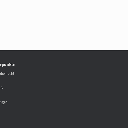
rpunkte
dienrecht
GB
ungen