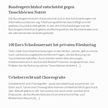
Bundesgerichtshof entscheidet gegen
Tauschbörsen Nutzer
Der Bundesgerichtshof in Karlsruhe hat sich in drei Entscheidungen mit
Internettauschbörsen sog. Filesharingverfahren beschäftigt und ein
weiteres Grundstzurteil gefällt. In den drei Entscheidungen hat der
Bundesgerichtshof im Ergebnis die Rechtsposition der Rechteinhaber und
der abmahnenden Anwälte gestärkt.
100 Euro Schadensersatz bei privaten Filesharing
Trotz vieler Gerichtsentscheidungen in den letzten Jahren, gibt es immer
noch zahlreiche ungeklärte rechtliche Fragen, die die Nutzung von
Tauschbörsen betreffen. Auch werden weiter Abmahnungen,
insbesondere durch die Kanzlei Waldorf Frommer ausgesprochen. Das
Problem bei der Nutzung solcher Tauschbörsen besteht […]
Urheberrecht und Choreografie
Urheberrecht und Choreografie – passt das überhaupt zusammen. Ja!
Denn auch Tänze und Choreografien können urheberrechtlich geschützt
sein. Aktuell gibt es in der Tanzszene und auch unter Juristen eine
Diskussion, ob das Musikvideo des US amerikanische Pop- und
Medienstars Beyoncé […]