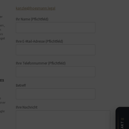
kanzlei@hoesmann.legal
er
Ihr Name
(Pflichtfeld)
ken,
n
is
egel
Ihre E-Mail-Adresse
(Pflichtfeld)
Ihre Telefonnummer
(Pflichtfeld)
im
Betreff
o
iner
Ihre Nachricht
ogle
✉