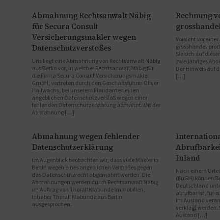
Abmahnung Rechtsanwalt Näbig
Rechnung v
für Secura Consult
grosshande
Versicherungsmakler wegen
Vorsicht vor eine
Datenschutzverstoßes
grosshandel-pro
Sie sich auf diese
Uns liegt eine Abmahnung von Rechtsanwalt Näbig
zweijähriges Abo 
aus Berlin vor, in welcher Rechtsanwalt Näbig für
Der Hinweis auf d
die Firma Secura Consult Versicherungsmakler
[…]
GmbH, vertreten durch den Geschäftsführer Oliver
Hallwachs, bei unserem Mandanten einen
angeblichen Datenschutzverstoß wegen einer
fehlenden Datenschutzerklärung abmahnt. Mit der
Abmahnung […]
Abmahnung wegen fehlender
Internationa
Datenschutzerklärung
Abrufbarkei
Inland
Im Augenblick beobachten wir, dass viele Makler in
Berlin wegen eines angeblichen Verstoßes gegen
Nach einem Urtei
das Datenschutzrecht abgemahnt werden. Die
(EuGH) können Bet
Abmahnungen werden durch Rechtsanwalt Näbig
Deutschland unte
im Auftrag von Thoralf Klabunde Immobilien,
abrufbar ist, für
Inhaber Thoralf Klabunde aus Berlin
im Ausland veran
ausgesprochen.
verklagt werden.
Ausland […]