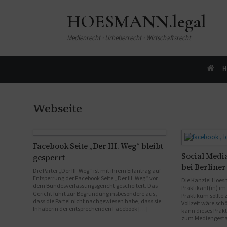
HOESMANN.legal
Medienrecht · Urheberrecht · Wirtschaftsrecht
H
Webseite
Facebook Seite „Der III. Weg“ bleibt
Social Medi
gesperrt
bei Berline
Die Partei „Der III. Weg“ ist mit ihrem Eilantrag auf
Entsperrung der Facebook Seite „Der III. Weg“ vor
Die Kanzlei Hoesm
dem Bundesverfassungsgericht gescheitert. Das
Praktikant(in) im
Gericht führt zur Begründung insbesondere aus,
Praktikum sollte
dass die Partei nicht nachgewiesen habe, dass sie
Vollzeit wäre sch
Inhaberin der entsprechenden Facebook […]
kann dieses Pra
zum Mediengestal