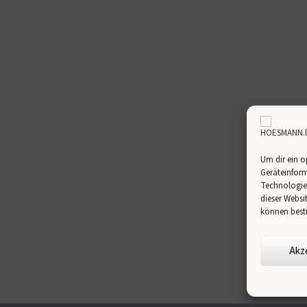
Um dir ein o
Geräteinform
Technologien
dieser Websi
können best
Akz