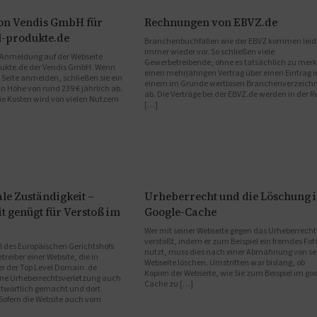
on Vendis GmbH für
Rechnungen von EBVZ.de
l-produkte.de
Branchenbuchfallen wie der EBVZ kommen leid
immer wieder vor. So schließen viele
r Anmeldung auf der Webseite
Gewerbetreibende, ohne es tatsächlich zu mer
dukte.de der Vendis GmbH. Wenn
einen mehrjährigen Vertrag über einen Eintrag i
r Seite anmelden, schließen sie ein
einem im Grunde wertlosen Branchenverzeichn
in Höhe von rund 239 € jährlich ab.
ab. Die Verträge bei der EBVZ.de werden in der R
ie Kosten wird von vielen Nutzern
[…]
le Zuständigkeit –
Urheberrecht und die Löschung 
t genügt für Verstoß im
Google-Cache
Wer mit seiner Webseite gegen das Urheberrecht
verstößt, indem er zum Beispiel ein fremdes Fot
l des Europäischen Gerichtshofs
nutzt, muss dies nach einer Abmahnung von se
reiber einer Website, die in
Webseite löschen. Umstritten war bislang, ob
r der Top Level Domain .de
Kopien der Webseite, wie Sie zum Beispiel im go
 eine Urheberrechtsverletzung auch
Cache zu […]
twortlich gemacht und dort
 Sofern die Website auch vom