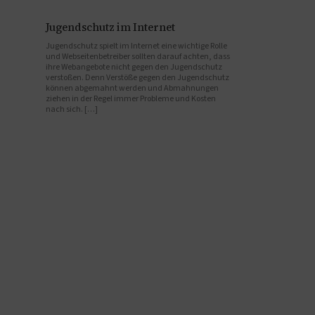
Jugendschutz im Internet
Jugendschutz spielt im Internet eine wichtige Rolle
und Webseitenbetreiber sollten darauf achten, dass
ihre Webangebote nicht gegen den Jugendschutz
verstoßen. Denn Verstöße gegen den Jugendschutz
können abgemahnt werden und Abmahnungen
ziehen in der Regel immer Probleme und Kosten
nach sich. […]
Beitragsnavigation