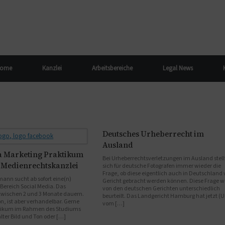
ome
Kanzlei
Arbeitsbereiche
Legal News
Deutsches Urheberrecht im
Ausland
a Marketing Praktikum
Bei Urheberrechtsverletzungen im Ausland stell
r Medienrechtskanzlei
sich für deutsche Fotografen immer wieder die
Frage, ob diese eigentlich auch in Deutschland 
ann sucht ab sofort eine(n)
Gericht gebracht werden können. Diese Frage w
 Bereich Social Media. Das
von den deutschen Gerichten unterschiedlich
 zwischen 2 und 3 Monate dauern.
beurteilt. Das Landgericht Hamburg hat jetzt (Ur
ön, ist aber verhandelbar. Gerne
vom […]
ktikum im Rahmen des Studiums
ter Bild und Ton oder […]