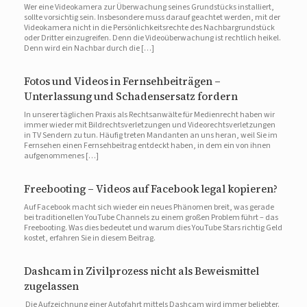
Wer eine Videokamera zur Überwachung seines Grundstücks installiert,
sollte vorsichtig sein. Insbesondere muss darauf geachtet werden, mit der
Videokamera nicht in die Persönlichkeitsrechte des Nachbargrundstück
oder Dritter einzugreifen. Denn die Videoüberwachung ist rechtlich heikel.
Denn wird ein Nachbar durch die […]
Fotos und Videos in Fernsehbeiträgen –
Unterlassung und Schadensersatz fordern
In unserer täglichen Praxis als Rechtsanwälte für Medienrecht haben wir
immer wieder mit Bildrechtsverletzungen und Videorechtsverletzungen
in TV Sendern zu tun. Häufig treten Mandanten an uns heran, weil Sie im
Fernsehen einen Fernsehbeitrag entdeckt haben, in dem ein von ihnen
aufgenommenes […]
Freebooting – Videos auf Facebook legal kopieren?
Auf Facebook macht sich wieder ein neues Phänomen breit, was gerade
bei traditionellen YouTube Channels zu einem großen Problem führt – das
Freebooting. Was dies bedeutet und warum dies YouTube Stars richtig Geld
kostet, erfahren Sie in diesem Beitrag.
Dashcam in Zivilprozess nicht als Beweismittel
zugelassen
Die Aufzeichnung einer Autofahrt mittels Dashcam wird immer beliebter.