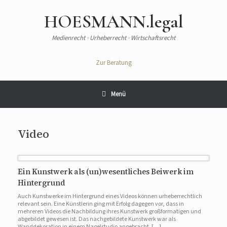
HOESMANN.legal
Medienrecht · Urheberrecht · Wirtschaftsrecht
Zur Beratung
Menü
Video
Ein Kunstwerk als (un)wesentliches Beiwerk im
Hintergrund
Auch Kunstwerke im Hintergrund eines Videos können urheberrechtlich
relevant sein. Eine Künstlerin ging mit Erfolg dagegen vor, dass in
mehreren Videos die Nachbildung ihres Kunstwerk großformatigen und
abgebildet gewesen ist. Das nachgebildete Kunstwerk war als
Wanddekoration in einem Nagelstudio angebracht. […]