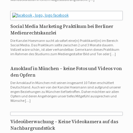
Social Media Marketing Praktikum bei Berliner
Medienrechtskanzlei
Die Kanzlei Hoesmann sucht ab sofort eine(n) Praktikant(in) im Bereich
Social Media. Das Praktikum sollte zwischen 2 und 3 Monate dauern.
Vollzeit wäre schön, ist aber verhandelbar. Gerne kann dieses Praktikum
im Rahmen des Studiums zum Mediengestalter Bild und Ton oder […]
Amoklauf in München – keine Fotos und Videos von
den Opfern
Der Amoklauf in München mit seinen insgesamt 10 Toten erschüttert
Deutschland. Auch wir von der Kanzlei Hoesmann sind aufgrund unserer
engen Beziehungen zu München tief betroffen. Daher möchten wir allen
Opfern und deren Angehörigen unser tiefes Mitgefühl aussprechen und
Wünsche […]
Videoüberwachung – Keine Videokamera auf das
Nachbargrundstück