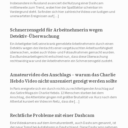
Insbesondere in Russland avanciert die Nutzung einer Dashcam
mittlerweile zum Trend, wobei hier der Spaßfaktor scheinbar im
Vordergrund steht. So finden sich hier zahlreiche Videos von lustigen und
unerwarteten Ereignissen auf […]
Schmerzensgeld für Arbeitnehmerin wegen
Detektiv-Überwachung
Ein Arbeitgeber ließ seine krank gemeldete Arbeitnehmerin durch einen
Detektiv wegen des Verdachts einer vorgetäuschten Arbeitsunfähigkeit
überwachen, wobei auch Video- und Fotoaufnahmen gemacht wurden.
Das Bundesarbeitsgericht entschied nun, dass diese Überwachung
rechtswidrig war und der Arbeitnehmerin ein Schmerzensgeld zusteht.
Amateurvideo des Anschlags – warum das Charlie
Hebdo Video nicht unzensiert gezeigt werden sollte
In Paris ereignete sich ein durch nichts zu rechtfertigender Anschlag auf
das Satire Magazin Charlie Hebdo. 12 Menschen starben bei dem
Anschlag, die Attentäter gingen mit größter Brutalität vor. Kurz nach dem
Attentat kursiert ein Video im Netz, dass die […]
Rechtliche Probleme mit einer Dashcam
Eine Videokamera auf dem Armaturenbrett, auch Dashcam genannt, ist
der neue Trend bei Autofahrern in Deutschland. Diese Dashcams nehmen