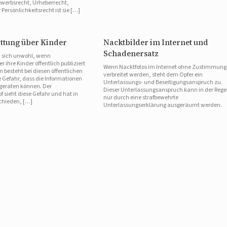
werbsrecht, Urheberrecht,
Persönlichkeitsrecht ist sie […]
attung über Kinder
Nacktbilder im Internet und
Schadenersatz
en sich unwohl, wenn
 ihre Kinder öffentlich publiziert
Wenn Nacktfotos im Internet ohne Zustimmung
besteht bei diesen öffentlichen
verbreitet werden, steht dem Opfer ein
 Gefahr, dass die Informationen
Unterlassungs- und Beseitigungsanspruch zu.
 geraten können. Der
Dieser Unterlassungsanspruch kann in der Rege
 sieht diese Gefahr und hat in
nur durch eine strafbewehrte
schieden, […]
Unterlassungserklärung ausgeräumt werden.