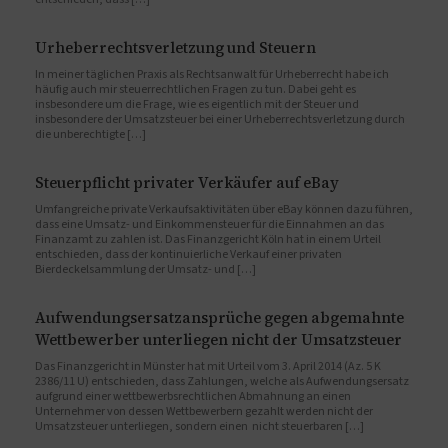
Urheberrechtsverletzung und Steuern
In meiner täglichen Praxis als Rechtsanwalt für Urheberrecht habe ich
häufig auch mir steuerrechtlichen Fragen zu tun. Dabei geht es
insbesondere um die Frage, wie es eigentlich mit der Steuer und
insbesondere der Umsatzsteuer bei einer Urheberrechtsverletzung durch
die unberechtigte […]
Steuerpflicht privater Verkäufer auf eBay
Umfangreiche private Verkaufsaktivitäten über eBay können dazu führen,
dass eine Umsatz- und Einkommensteuer für die Einnahmen an das
Finanzamt zu zahlen ist. Das Finanzgericht Köln hat in einem Urteil
entschieden, dass der kontinuierliche Verkauf einer privaten
Bierdeckelsammlung der Umsatz- und […]
Aufwendungsersatzansprüche gegen abgemahnte
Wettbewerber unterliegen nicht der Umsatzsteuer
Das Finanzgericht in Münster hat mit Urteil vom 3. April 2014 (Az. 5 K
2386/11 U) entschieden, dass Zahlungen, welche als Aufwendungsersatz
aufgrund einer wettbewerbsrechtlichen Abmahnung an einen
Unternehmer von dessen Wettbewerbern gezahlt werden nicht der
Umsatzsteuer unterliegen, sondern einen nicht steuerbaren […]