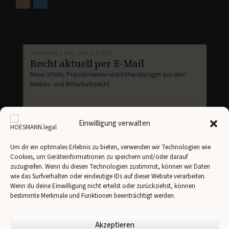
HOESMANN.LEGAL NEWSLETTER
Recht aktuell per E-Mail
Neue Urteile, Praxishinweise und Entwicklungen aus dem
Medien- und Wirtschaftsrecht.
Einwilligung verwalten
Um dir ein optimales Erlebnis zu bieten, verwenden wir Technologien wie
Cookies, um Geräteinformationen zu speichern und/oder darauf
Newsletter abonnieren
zuzugreifen. Wenn du diesen Technologien zustimmst, können wir Daten
wie das Surfverhalten oder eindeutige IDs auf dieser Website verarbeiten.
Ich stimme der Übertragung meiner Angaben an
Brevo
gemäß unserer
Datenschutzerklärung
zu.
Wenn du deine Einwilligung nicht erteilst oder zurückziehst, können
bestimmte Merkmale und Funktionen beeinträchtigt werden.
Akzeptieren