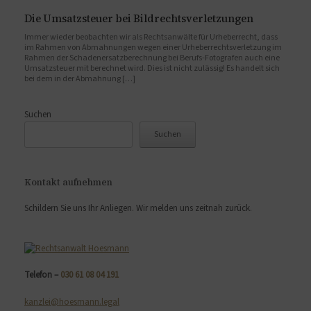
Die Umsatzsteuer bei Bildrechtsverletzungen
Immer wieder beobachten wir als Rechtsanwälte für Urheberrecht, dass
im Rahmen von Abmahnungen wegen einer Urheberrechtsverletzung im
Rahmen der Schadenersatzberechnung bei Berufs-Fotografen auch eine
Umsatzsteuer mit berechnet wird. Dies ist nicht zulässig! Es handelt sich
bei dem in der Abmahnung […]
Suchen
Suchen
Kontakt aufnehmen
Schildern Sie uns Ihr Anliegen. Wir melden uns zeitnah zurück.
Telefon –
030 61 08 04 191
kanzlei@hoesmann.legal