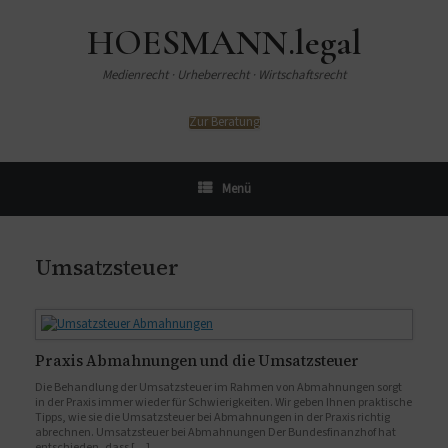
HOESMANN.legal
Medienrecht · Urheberrecht · Wirtschaftsrecht
Zur Beratung
Menü
Umsatzsteuer
Praxis Abmahnungen und die Umsatzsteuer
Die Behandlung der Umsatzsteuer im Rahmen von Abmahnungen sorgt
in der Praxis immer wieder für Schwierigkeiten. Wir geben Ihnen praktische
Tipps, wie sie die Umsatzsteuer bei Abmahnungen in der Praxis richtig
abrechnen. Umsatzsteuer bei Abmahnungen Der Bundesfinanzhof hat
entschieden, dass […]