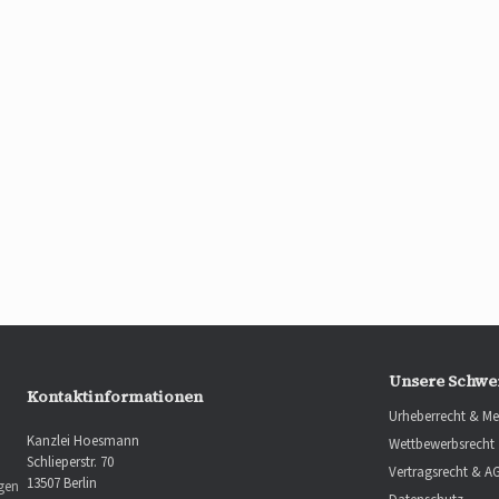
Unsere Schwe
Kontaktinformationen
Urheberrecht & Me
Kanzlei Hoesmann
Wettbewerbsrecht
Schlieperstr. 70
Vertragsrecht & A
13507 Berlin
ngen