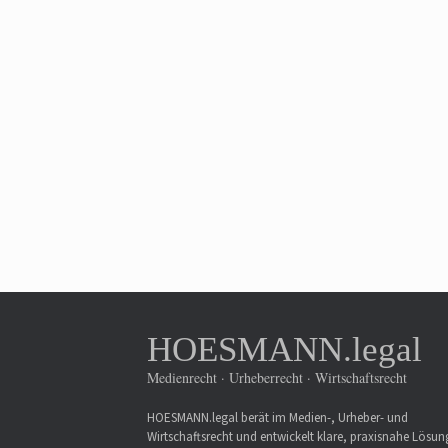
HOESMANN.legal
Medienrecht · Urheberrecht · Wirtschaftsrecht
HOESMANN.legal berät im Medien-, Urheber- und
Wirtschaftsrecht und entwickelt klare, praxisnahe Lösu