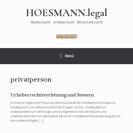
Zum
Inhalt
HOESMANN.legal
springen
Medienrecht · Urheberrecht · Wirtschaftsrecht
Zur Beratung
Menü
privatperson
Urheberrechtsverletzung und Steuern
In meiner täglichen Praxis als Rechtsanwalt für Urheberrecht habe ich
häufig auch mir steuerrechtlichen Fragen zu tun. Dabei geht es
insbesondere um die Frage, wie es eigentlich mit der Steuer und
insbesondere der Umsatzsteuer bei einer Urheberrechtsverletzung durch
die unberechtigte […]