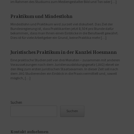
im Rahmen des Studiums zum Mediengestalter Bild und Ton oder […]
Praktikum und Mindestlohn
Mindestlohn und Praktikum wird zurzeit viel diskutiert. Das Ziel der
Bundesregierung ist, dass Praktikanten jetzt 8,50 € pro Stunde dafür
bekommen, dass man Ihnen einen Einblicke in die Berufswelt gewährt.
Dies ist für viele Arbeitgeber ein Grund, keine Praktika mehr […]
Juristisches Praktikum in der Kanzlei Hoesmann
Eine praktische Studienzeit von drei Monaten – zusammen mit anderen
Voraussetzungen nach dem Juristenausbildungsgesetz (JAG) ebnet sie
den Weg zum ersten juristischen Staatsexamen. In dieser Zeit soll nach
dem JAG Studierenden ein Einblick in die Praxis vermittelt und, soweit
möglich, […]
Suchen
Suchen
Kontakt aufnehmen