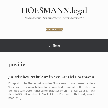
Zum
Inhalt
HOESMANN.legal
springen
Medienrecht · Urheberrecht · Wirtschaftsrecht
Zur Beratung
Menü
positiv
Juristisches Praktikum in der Kanzlei Hoesmann
Eine praktische Studienzeit von drei Monaten – zusammen mit anderen
Voraussetzungen nach dem Juristenausbildungsgesetz (JAG) ebnet sie
den Weg zum ersten juristischen Staatsexamen. In dieser Zeit soll nach
dem JAG Studierenden ein Einblick in die Praxis vermittelt und, soweit
möglich, […]