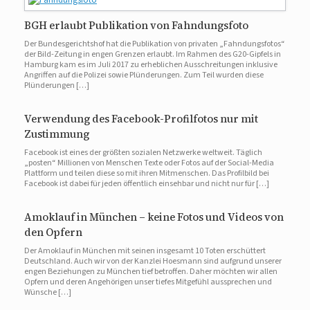
BGH erlaubt Publikation von Fahndungsfoto
Der Bundesgerichtshof hat die Publikation von privaten „Fahndungsfotos“
der Bild-Zeitung in engen Grenzen erlaubt. Im Rahmen des G20-Gipfels in
Hamburg kam es im Juli 2017 zu erheblichen Ausschreitungen inklusive
Angriffen auf die Polizei sowie Plünderungen. Zum Teil wurden diese
Plünderungen […]
Verwendung des Facebook-Profilfotos nur mit
Zustimmung
Facebook ist eines der größten sozialen Netzwerke weltweit. Täglich
„posten“ Millionen von Menschen Texte oder Fotos auf der Social-Media
Plattform und teilen diese so mit ihren Mitmenschen. Das Profilbild bei
Facebook ist dabei für jeden öffentlich einsehbar und nicht nur für […]
Amoklauf in München – keine Fotos und Videos von
den Opfern
Der Amoklauf in München mit seinen insgesamt 10 Toten erschüttert
Deutschland. Auch wir von der Kanzlei Hoesmann sind aufgrund unserer
engen Beziehungen zu München tief betroffen. Daher möchten wir allen
Opfern und deren Angehörigen unser tiefes Mitgefühl aussprechen und
Wünsche […]