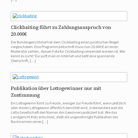
Clickbaiting führt zu Zahlungsanspruch von
20.000€
Der Bundesgerichtshof hat dem Clickbaiting einen juristischen Riegel
vorgeschoben. Eine Programmzeitschrift muss nun 20.000 € an einen
Moderator zahlen, dessen Foto für Clickbaiting verwendet worden ist. Wer
kennt es nicht? Da surft man im Internet und ließt eine spannende
Überschrift, […]
Publikation über Lottogewinner nur mit
Zustimmung
Ein Lottogewinn führt zu Freude, weniger zur Freude führt, wenn plötzlich
über diesen Lottogewinn öffentlich berichtet wird, insbesondere weil die
Lotto Gesellschaft den Namen des Gewinners publiziert hat. Wie das
Landgericht Köln entschied, stellt die ungenehmigte Publikation des
Nachnamens eines […]