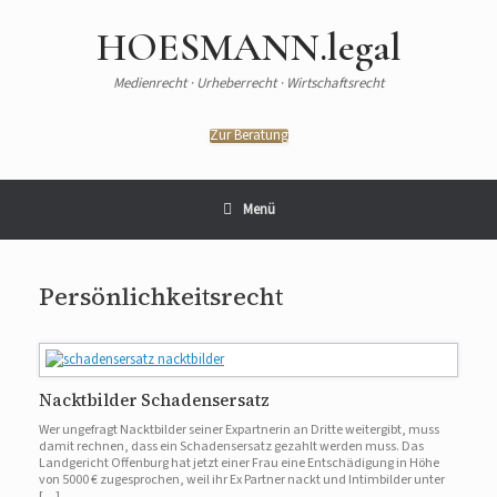
HOESMANN.legal
Medienrecht · Urheberrecht · Wirtschaftsrecht
Zur Beratung
Menü
Persönlichkeitsrecht
Nacktbilder Schadensersatz
Wer ungefragt Nacktbilder seiner Expartnerin an Dritte weitergibt, muss
damit rechnen, dass ein Schadensersatz gezahlt werden muss. Das
Landgericht Offenburg hat jetzt einer Frau eine Entschädigung in Höhe
von 5000 € zugesprochen, weil ihr Ex Partner nackt und Intimbilder unter
[…]