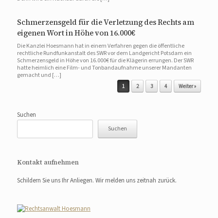
Schmerzensgeld für die Verletzung des Rechts am
eigenen Wort in Höhe von 16.000€
Die Kanzlei Hoesmann hat in einem Verfahren gegen die öffentliche
rechtliche Rundfunkanstalt des SWR vor dem Landgericht Potsdam ein
Schmerzensgeld in Höhe von 16.000€ für die Klägerin errungen. Der SWR
hatte heimlich eine Film- und Tonbandaufnahme unserer Mandanten
gemacht und […]
Beitragsnavigation
1
2
3
4
Weiter »
Suchen
Suchen
Kontakt aufnehmen
Schildern Sie uns Ihr Anliegen. Wir melden uns zeitnah zurück.