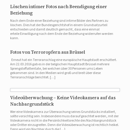
Löschen intimer Fotos nach Beendigung einer
Beziehung
Nach dem Ende einer Beziehung sind intime Bilder des Partners zu
löschen. Dies hat der Bundesgerichtshof in einem Grundsatzurteil
entschieden und damit deutlich gemacht, dass eine einmal
erteile Einwilligung nach dem Ende der Beziehung widerrufen werden
kann.
Fotos von Terroropfern aus Brüssel
Erneut hat ein Terroranschlag eine europäische Hauptstadt erschüttert.
Am 22.03.2016 gab es in der belgischen Hauptstadt Brüssel mehrere
Sprengstoffattentate, bei welchen über 30 Personen ums Leben
gekommen sind. In den Medien wird groß und breit über diese
Terroranschläge berichtet. […]
Videoüberwachung – Keine Videokamera auf das
Nachbargrundstück
Wer eine Videokamera zur Überwachung seines Grundstücks installiert,
sollte vorsichtig sein. Insbesondere muss darauf geachtet werden, mit der
Videokamera nicht in die Persönlichkeitsrechte des Nachbargrundstück
oder Dritter einzugreifen. Denn die Videoüberwachung ist rechtlich heikel.
Denn wird ein Nachbar durch die […]