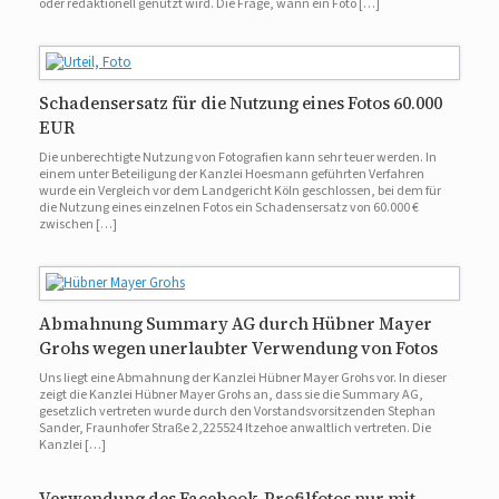
oder redaktionell genutzt wird. Die Frage, wann ein Foto […]
Schadensersatz für die Nutzung eines Fotos 60.000
EUR
Die unberechtigte Nutzung von Fotografien kann sehr teuer werden. In
einem unter Beteiligung der Kanzlei Hoesmann geführten Verfahren
wurde ein Vergleich vor dem Landgericht Köln geschlossen, bei dem für
die Nutzung eines einzelnen Fotos ein Schadensersatz von 60.000 €
zwischen […]
Abmahnung Summary AG durch Hübner Mayer
Grohs wegen unerlaubter Verwendung von Fotos
Uns liegt eine Abmahnung der Kanzlei Hübner Mayer Grohs vor. In dieser
zeigt die Kanzlei Hübner Mayer Grohs an, dass sie die Summary AG,
gesetzlich vertreten wurde durch den Vorstandsvorsitzenden Stephan
Sander, Fraunhofer Straße 2,225524 Itzehoe anwaltlich vertreten. Die
Kanzlei […]
Verwendung des Facebook-Profilfotos nur mit