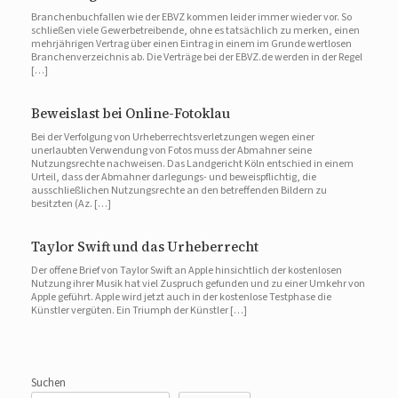
Branchenbuchfallen wie der EBVZ kommen leider immer wieder vor. So
schließen viele Gewerbetreibende, ohne es tatsächlich zu merken, einen
mehrjährigen Vertrag über einen Eintrag in einem im Grunde wertlosen
Branchenverzeichnis ab. Die Verträge bei der EBVZ.de werden in der Regel
[…]
Beweislast bei Online-Fotoklau
Bei der Verfolgung von Urheberrechtsverletzungen wegen einer
unerlaubten Verwendung von Fotos muss der Abmahner seine
Nutzungsrechte nachweisen. Das Landgericht Köln entschied in einem
Urteil, dass der Abmahner darlegungs- und beweispflichtig, die
ausschließlichen Nutzungsrechte an den betreffenden Bildern zu
besitzten (Az. […]
Taylor Swift und das Urheberrecht
Der offene Brief von Taylor Swift an Apple hinsichtlich der kostenlosen
Nutzung ihrer Musik hat viel Zuspruch gefunden und zu einer Umkehr von
Apple geführt. Apple wird jetzt auch in der kostenlose Testphase die
Künstler vergüten. Ein Triumph der Künstler […]
Suchen