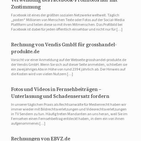
Zustimmung
Facebook ist eines der größten sozialen Netzwerke weltweit. Täglich
„posten“ Millionen von Menschen Texte oder Fotos auf der Social-Media
Plattform und teilen diese so mit ihren Mitmenschen. Das Profilbild bei
Facebook ist dabei für jeden öffentlich einsehbar und nicht nur für […]
Rechnung von Vendis GmbH für grosshandel-
produkte.de
Vorsicht vor einer Anmeldung auf der Webseite grosshandel-produkte.de
der Vendis GmbH. Wenn Sie sich auf dieser Seite anmelden, schließen sie
ein zweijähriges Abo in Höhe von rund 239 € jährlich ab. Der Hinweis auf
die Kosten wird von vielen Nutzern […]
Fotos und Videos in Fernsehbeiträgen –
Unterlassung und Schadensersatz fordern
In unserer täglichen Praxis als Rechtsanwälte für Medienrecht haben wir
immer wieder mit Bildrechtsverletzungen und Videorechtsverletzungen
in TV Sendern zu tun. Häufig treten Mandanten an uns heran, weil Sie im
Fernsehen einen Fernsehbeitrag entdeckt haben, in dem ein von ihnen
aufgenommenes […]
Rechnungen von EBVZ.de