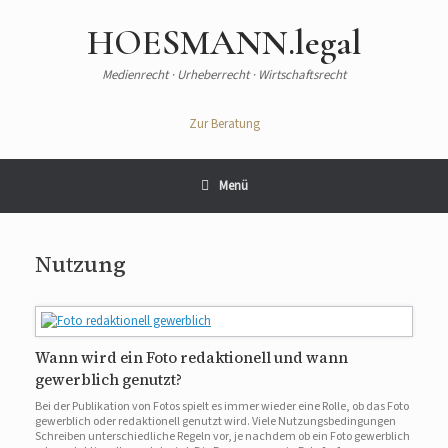
Zum
Inhalt
HOESMANN.legal
springen
Medienrecht · Urheberrecht · Wirtschaftsrecht
Zur Beratung
Menü
Nutzung
Wann wird ein Foto redaktionell und wann
gewerblich genutzt?
Bei der Publikation von Fotos spielt es immer wieder eine Rolle, ob das Foto
gewerblich oder redaktionell genutzt wird. Viele Nutzungsbedingungen
Schreiben unterschiedliche Regeln vor, je nachdem ob ein Foto gewerblich