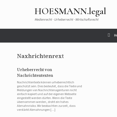
HOESMANN.legal
Medienrecht · Urheberrecht · Wirtschaftsrecht
H
Naxhrichtenrext
Urheberrecht von
Nachrichtentexten
Nachrichtentexte können urheberrechtlich
geschützt sein. Dies bedeutet, dass die Texte und
Meldungen von Nachrichtenagenturen nicht
einfach kopiert und auf der eigenen Webseite
eingestellt werden dürfen. Wenn die Texte
übernommen werden, droht ein hohes
Abmahnrisiko. Wir beobachten zurzeit, dass
verstärkt Abmahnungen […]