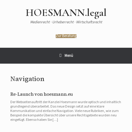
Zum
Inhalt
HOESMANN.legal
springen
Medienrecht · Urheberrecht · Wirtschaftsrecht
Zur Beratung
Menü
Navigation
Re-Launch von hoesmann.eu
Der Webseitenauftritt der Kanzlei Hoesmann wurde optisch und inhaltlich
grundlegend überarbeitet. Das neue Design setzt auf eine klare
Kommunikation und einfache Navigation. Viele neue Rubriken, wie zum
Beispiel die kompakte Übersicht über unsere Rechtsgebiete wurden neu
eingefügt. Ebenso haben Sie […]