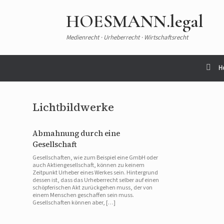
HOESMANN.legal
Medienrecht · Urheberrecht · Wirtschaftsrecht
H
Lichtbildwerke
Abmahnung durch eine
Gesellschaft
Gesellschaften, wie zum Beispiel eine GmbH oder
auch Aktiengesellschaft, können zu keinem
Zeitpunkt Urheber eines Werkes sein. Hintergrund
dessen ist, dass das Urheberrecht selber auf einen
schöpferischen Akt zurückgehen muss, der von
einem Menschen geschaffen sein muss.
Gesellschaften können aber, […]