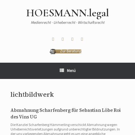
HOESMANN.legal
Medienrecht · Urheberrecht · Wirtschaftsrecht
Zur Beratung
Menü
lichtbildwerk
Abmahnung Scharfenberg für Sebastian Löbe Roi
des Vins UG
Die Kanzlei Scharfenberg Hämmerling verschickt Abmahnung wegen
Urheberrechtsverletzungen aufgrund unberechtigter Bildnutzungen. In
der uns vorliegenden Abmahnung geht es um eine angebliche