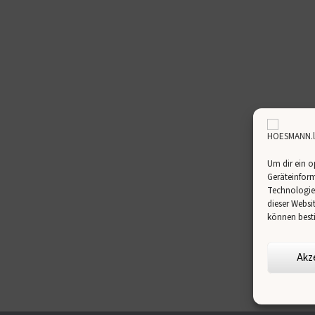
Um dir ein o
Geräteinform
Technologien
dieser Websi
können best
Akz