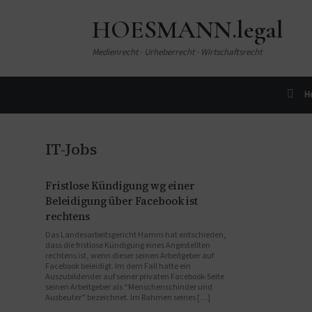
HOESMANN.legal
Medienrecht · Urheberrecht · Wirtschaftsrecht
H
IT-Jobs
Fristlose Kündigung wg einer
Beleidigung über Facebook ist
rechtens
Das Landesarbeitsgericht Hamm hat entschieden,
dass die fristlose Kündigung eines Angestellten
rechtens ist, wenn dieser seinen Arbeitgeber auf
Facebook beleidigt. Im dem Fall hatte ein
Auszubildender auf seiner privaten Facebook-Seite
seinen Arbeitgeber als “Menschenschinder und
Ausbeuter” bezeichnet. Im Rahmen seines […]