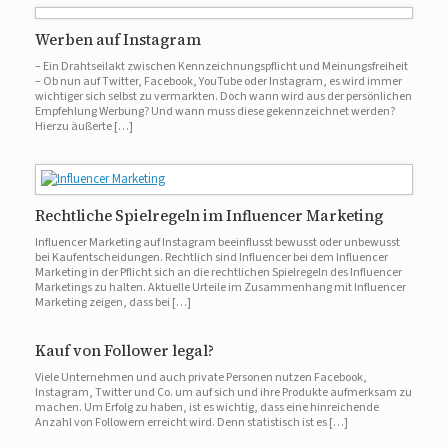
Werben auf Instagram
– Ein Drahtseilakt zwischen Kennzeichnungspflicht und Meinungsfreiheit
– Ob nun auf Twitter, Facebook, YouTube oder Instagram, es wird immer
wichtiger sich selbst zu vermarkten. Doch wann wird aus der persönlichen
Empfehlung Werbung? Und wann muss diese gekennzeichnet werden?
Hierzu äußerte […]
Rechtliche Spielregeln im Influencer Marketing
Influencer Marketing auf Instagram beeinflusst bewusst oder unbewusst
bei Kaufentscheidungen. Rechtlich sind Influencer bei dem Influencer
Marketing in der Pflicht sich an die rechtlichen Spielregeln des Influencer
Marketings zu halten. Aktuelle Urteile im Zusammenhang mit Influencer
Marketing zeigen, dass bei […]
Kauf von Follower legal?
Viele Unternehmen und auch private Personen nutzen Facebook,
Instagram, Twitter und Co. um auf sich und ihre Produkte aufmerksam zu
machen. Um Erfolg zu haben, ist es wichtig, dass eine hinreichende
Anzahl von Followern erreicht wird. Denn statistisch ist es […]