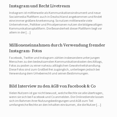
Instagram und Recht Livetream
Instagram ist mittlerweile als Kommunikationsinstrument und neue
Socialmedia Plattform auch in Deutschland angekommen und findet
eine immer größere Anerkennung. So nutzen mittlerweile viele
Unternehmen, Politiker und Privatpersonen nutzen die bildgewaltigen
Kommunikationsplattform. Die Besonderheit dieser Plattform liegt vor
allem in der […]
Millioneneinnahmen durch Verwendung fremder
Instagram- Fotos
Facebook, Twitter und Instagram zählen insbesondere unter jungen
Menschen zu den bedeutsamsten Kommunikationstoolen des Alltags,
Fotos zu posten zu einer nahezu alltäglichen Gewohnheitshandlung.
Diese Fotos sind zum Großteil frei zugänglich, unterliegen jedoch bei
Verwendung dem Urheberrecht und seinen Bestimmungen.
Bild Interview zu den AGB von Facebook & Co
Vielen Nutzern ist gar nicht bewusst, welche Rechte sie alle übertragen,
wenn sie sich bei Facebook und Co anmelden. Die Onlinedienste lassen
sich im Rahmen ihrer Nutzungsbedingungen und AGB zum Teil
umfangreiche Rechte an den Inhalten einräumen, die die Nutzer […]