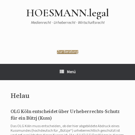
HOESMANN.legal
Medienrecht · Urheberrecht · Wirtschaftsrecht
Zur Beratung
Menü
Helau
OLG Köln entscheidet über Urheberrechts-Schutz
für ein Bützj (Kuss)
Das OLG Köln muss entscheiden, ob der hier abgebildete Abdruck eines
Kussmundes (hochdeutsch für „Bützje“) urheberrechtlich geschützt ist