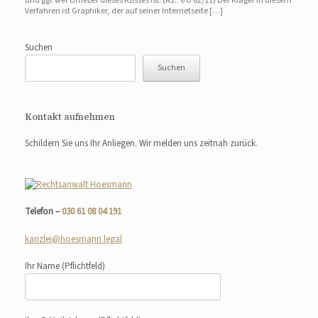
und ggf. wer Urheber dieses Kusses ist. (Az.: 6 U 62/11) Der Kläger in diesem
Verfahren ist Graphiker, der auf seiner Internetseite […]
Suchen
Suchen
Kontakt aufnehmen
Schildern Sie uns Ihr Anliegen. Wir melden uns zeitnah zurück.
Telefon –
030 61 08 04 191
kanzlei@hoesmann.legal
Ihr Name
(Pflichtfeld)