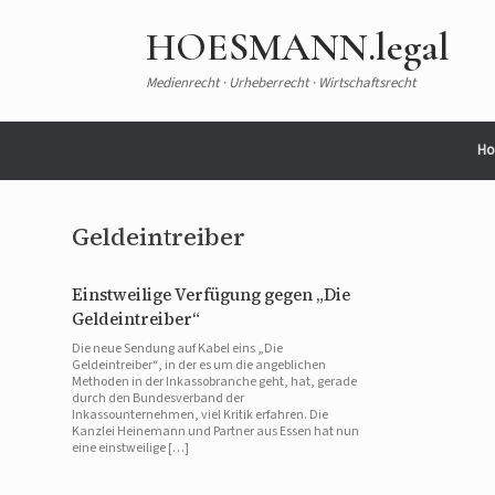
Zum
Inhalt
HOESMANN.legal
springen
Medienrecht · Urheberrecht · Wirtschaftsrecht
Ho
Geldeintreiber
Einstweilige Verfügung gegen „Die
Geldeintreiber“
Die neue Sendung auf Kabel eins „Die
Geldeintreiber“, in der es um die angeblichen
Methoden in der Inkassobranche geht, hat, gerade
durch den Bundesverband der
Inkassounternehmen, viel Kritik erfahren. Die
Kanzlei Heinemann und Partner aus Essen hat nun
eine einstweilige […]