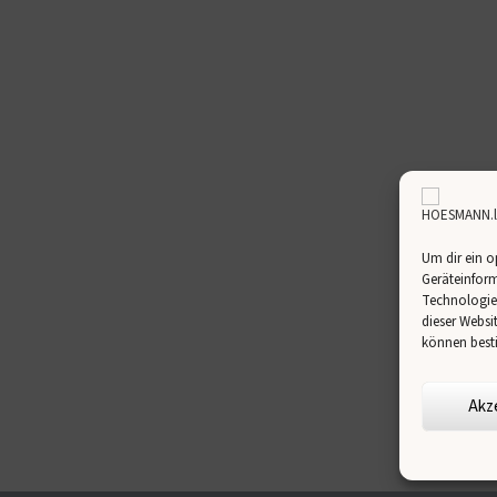
Um dir ein o
Geräteinform
Technologien
dieser Websi
können best
Akz