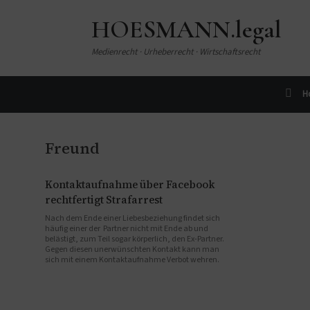
HOESMANN.legal
Medienrecht · Urheberrecht · Wirtschaftsrecht
H
Freund
Kontaktaufnahme über Facebook
rechtfertigt Strafarrest
Nach dem Ende einer Liebesbeziehung findet sich
häufig einer der Partner nicht mit Ende ab und
belästigt, zum Teil sogar körperlich, den Ex-Partner.
Gegen diesen unerwünschten Kontakt kann man
sich mit einem Kontaktaufnahme Verbot wehren.