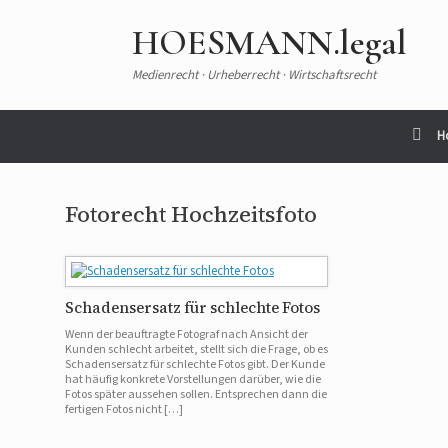
HOESMANN.legal
Medienrecht · Urheberrecht · Wirtschaftsrecht
H
Fotorecht Hochzeitsfoto
Schadensersatz für schlechte Fotos
Wenn der beauftragte Fotograf nach Ansicht der
Kunden schlecht arbeitet, stellt sich die Frage, ob es
Schadensersatz für schlechte Fotos gibt. Der Kunde
hat häufig konkrete Vorstellungen darüber, wie die
Fotos später aussehen sollen. Entsprechen dann die
fertigen Fotos nicht […]