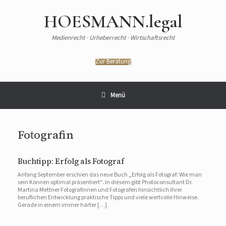
HOESMANN.legal
Medienrecht · Urheberrecht · Wirtschaftsrecht
Zur Beratung
Menü
Fotografin
Buchtipp: Erfolg als Fotograf
Anfang September erschien das neue Buch „Erfolg als Fotograf: Wie man
sein Können optimal präsentiert“. In diesem gibt Photoconsultant Dr.
Martina Mettner Fotografinnen und Fotografen hinsichtlich ihrer
beruflichen Entwicklung praktische Tipps und viele wertvolle Hinweise.
Gerade in einem immer härter […]