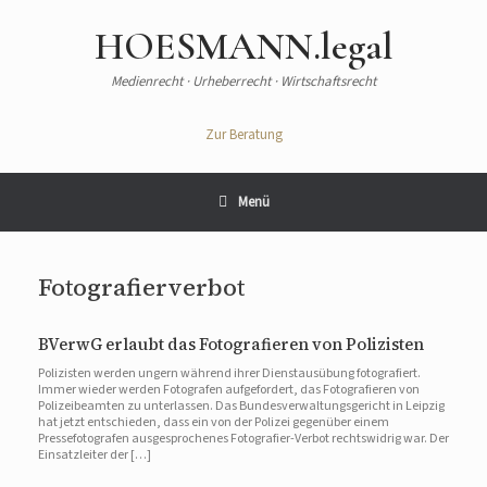
Zum
Inhalt
HOESMANN.legal
springen
Medienrecht · Urheberrecht · Wirtschaftsrecht
Zur Beratung
Menü
Fotografierverbot
BVerwG erlaubt das Fotografieren von Polizisten
Polizisten werden ungern während ihrer Dienstausübung fotografiert.
Immer wieder werden Fotografen aufgefordert, das Fotografieren von
Polizeibeamten zu unterlassen. Das Bundesverwaltungsgericht in Leipzig
hat jetzt entschieden, dass ein von der Polizei gegenüber einem
Pressefotografen ausgesprochenes Fotografier-Verbot rechtswidrig war. Der
Einsatzleiter der […]