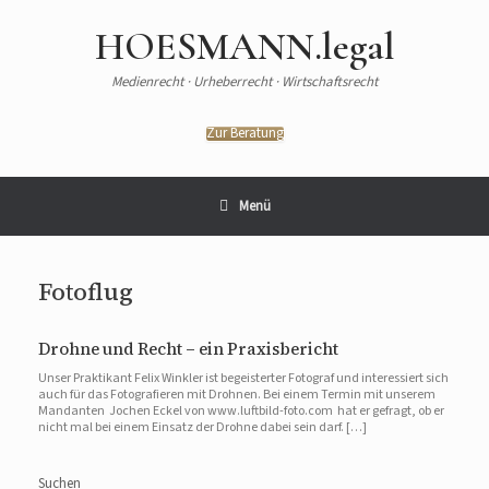
Zum
Inhalt
HOESMANN.legal
springen
Medienrecht · Urheberrecht · Wirtschaftsrecht
Zur Beratung
Menü
Fotoflug
Drohne und Recht – ein Praxisbericht
Unser Praktikant Felix Winkler ist begeisterter Fotograf und interessiert sich
auch für das Fotografieren mit Drohnen. Bei einem Termin mit unserem
Mandanten Jochen Eckel von www.luftbild-foto.com hat er gefragt, ob er
nicht mal bei einem Einsatz der Drohne dabei sein darf. […]
Suchen