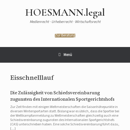
HOESMANN.legal
Medienrecht · Urheberrecht · Wirtschaftsrecht
Zur Beratung
Menü
Eisschnelllauf
Die Zulässigkeit von Schiedsvereinbarung
zugunsten des Internationalen Sportgerichtshofs
Zur Zeit finden mit einigen Weltmeisterschaften die Saisonhöhepunkte in
diversen Wintersportarten statt. Bislang war es üblich, dass die Sportler bei
der Wettkampfanmeldung zu Weltmeisterschaften gleichzeitig auch eine
Schiedsvereinbarung zugunsten des Internationalen Sportgerichtshofs
(CAS) unterschrieben haben. Eine solche Schiedsvereinbarung führt dazu,
[…]