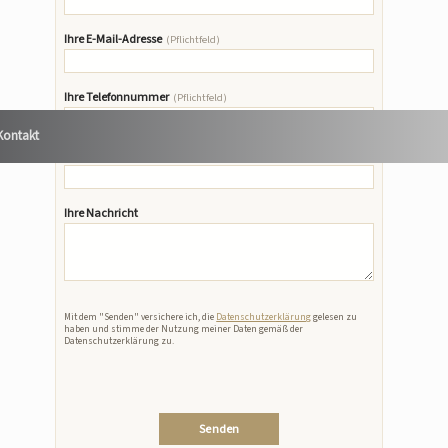
Ihre E-Mail-Adresse
(Pflichtfeld)
Zur Beratung
Ihre Telefonnummer
(Pflichtfeld)
Kontakt
Betreff
Suchen
Ihre Nachricht
Suchen
Bitte lasse dieses Feld leer.
Mit dem "Senden" versichere ich, die
Datenschutzerklärung
gelesen zu
haben und stimme der Nutzung meiner Daten gemäß der
Datenschutzerklärung zu.