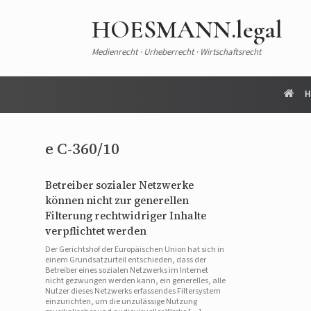
HOESMANN.legal
Medienrecht · Urheberrecht · Wirtschaftsrecht
H
e C-360/10
Betreiber sozialer Netzwerke
können nicht zur generellen
Filterung rechtwidriger Inhalte
verpflichtet werden
Der Gerichtshof der Europäischen Union hat sich in
einem Grundsatzurteil entschieden, dass der
Betreiber eines sozialen Netzwerks im Internet
nicht gezwungen werden kann, ein generelles, alle
Nutzer dieses Netzwerks erfassendes Filtersystem
einzurichten, um die unzulässige Nutzung