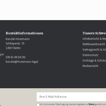
Kontaktinformationen
Unsere Schwe
Urheberrecht & Me
Kanzlei Hoesmann
Schlieperstr. 70
Wettbewerbsrecht
13507 Berlin
Vertragsrecht & A
ngen
Datenschutz
030 61 08 04 191
Vorträge & Schul
kanzlei@hoesmann.legal
Markenrecht
Ich stimme der Übertragung meiner Angaben an
Brevo
gemäß uns