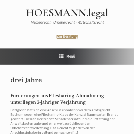
HOESMANN.legal
Medienrecht · Urheberrecht · Wirtschaftsrecht
Zur Beratung
Menü
drei Jahre
Forderungen aus Filesharing-Abmahnung
unterliegen 3-jähriger Verjährung
Erfolgreich hat sich eine Anschlussinhaberin vor dem Amtsgericht
Bochum gegen eine Filesharing-Klage der Kanzlei Baumgarten Brandt
gewehrt. Die Kanzlei forderte Schadensersatz und die Erstattung der
Anwaltskosten aufgrund einer weit zurückliegenden
Urheberrechtsverletzung. Das Gericht folgte der von der
Anschlussinhaberin geltend gemachten […]