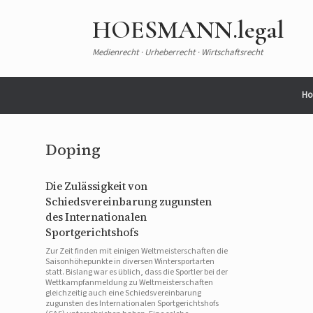
Zum
Inhalt
HOESMANN.legal
springen
Medienrecht · Urheberrecht · Wirtschaftsrecht
Ho
Doping
Die Zulässigkeit von
Schiedsvereinbarung zugunsten
des Internationalen
Sportgerichtshofs
Zur Zeit finden mit einigen Weltmeisterschaften die
Saisonhöhepunkte in diversen Wintersportarten
statt. Bislang war es üblich, dass die Sportler bei der
Wettkampfanmeldung zu Weltmeisterschaften
gleichzeitig auch eine Schiedsvereinbarung
zugunsten des Internationalen Sportgerichtshofs