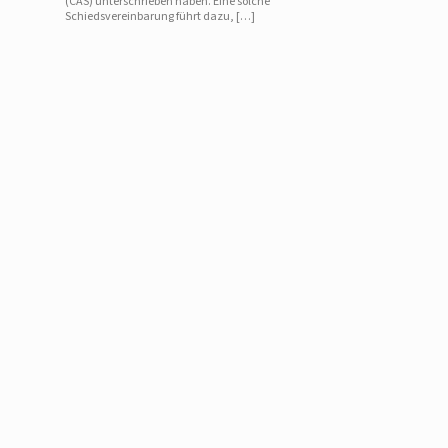
(CAS) unterschrieben haben. Eine solche
Schiedsvereinbarung führt dazu, […]