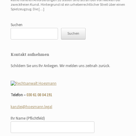
keine höheren Anforderungen zu stellen sind als an den von Werken der
zweckfreien Kunst. Hintergrund ist ein urheberrechtlicher Streit über einen
Spielzeugzug. Die […]
Suchen
Suchen
Kontakt aufnehmen
Schildern Sie uns Ihr Anliegen. Wir melden uns zeitnah zurück.
Telefon –
030 61 08 04 191
kanzlei@hoesmann.legal
Ihr Name
(Pflichtfeld)